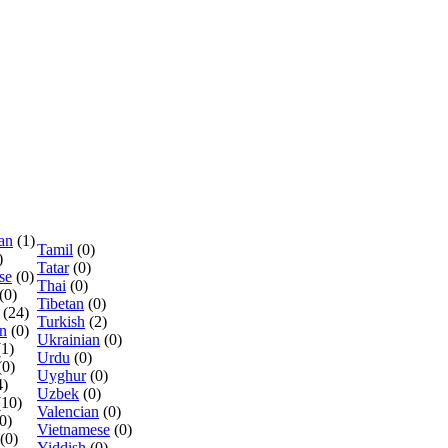
an
(1)
Tamil
(0)
)
Tatar
(0)
se
(0)
Thai
(0)
(0)
Tibetan
(0)
(24)
Turkish
(2)
n
(0)
Ukrainian
(0)
(1)
Urdu
(0)
(0)
Uyghur
(0)
4)
Uzbek
(0)
(10)
Valencian
(0)
0)
Vietnamese
(0)
(0)
Yiddish
(0)