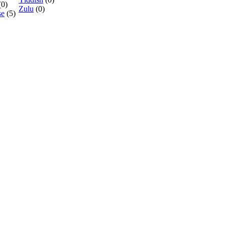
(0)
Zulu
(0)
se
(5)