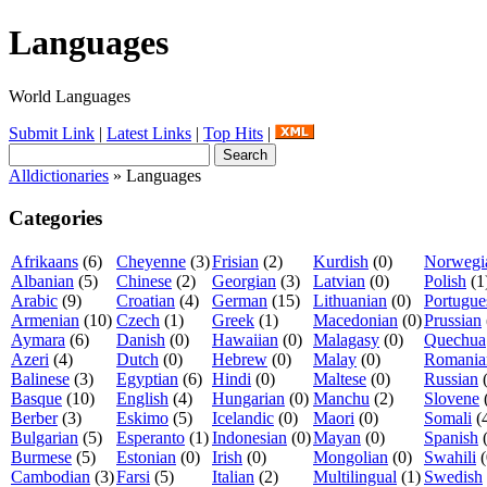
Languages
World Languages
Submit Link
|
Latest Links
|
Top Hits
|
Alldictionaries
» Languages
Categories
Afrikaans
(6)
Cheyenne
(3)
Frisian
(2)
Kurdish
(0)
Norwegi
Albanian
(5)
Chinese
(2)
Georgian
(3)
Latvian
(0)
Polish
(1
Arabic
(9)
Croatian
(4)
German
(15)
Lithuanian
(0)
Portugue
Armenian
(10)
Czech
(1)
Greek
(1)
Macedonian
(0)
Prussian
Aymara
(6)
Danish
(0)
Hawaiian
(0)
Malagasy
(0)
Quechua
Azeri
(4)
Dutch
(0)
Hebrew
(0)
Malay
(0)
Romania
Balinese
(3)
Egyptian
(6)
Hindi
(0)
Maltese
(0)
Russian
Basque
(10)
English
(4)
Hungarian
(0)
Manchu
(2)
Slovene
Berber
(3)
Eskimo
(5)
Icelandic
(0)
Maori
(0)
Somali
(
Bulgarian
(5)
Esperanto
(1)
Indonesian
(0)
Mayan
(0)
Spanish
Burmese
(5)
Estonian
(0)
Irish
(0)
Mongolian
(0)
Swahili
(
Cambodian
(3)
Farsi
(5)
Italian
(2)
Multilingual
(1)
Swedish