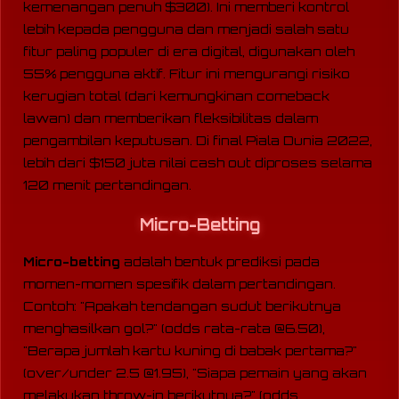
kemenangan penuh $300). Ini memberi kontrol
lebih kepada pengguna dan menjadi salah satu
fitur paling populer di era digital, digunakan oleh
55% pengguna aktif. Fitur ini mengurangi risiko
kerugian total (dari kemungkinan comeback
lawan) dan memberikan fleksibilitas dalam
pengambilan keputusan. Di final Piala Dunia 2022,
lebih dari $150 juta nilai cash out diproses selama
120 menit pertandingan.
Micro-Betting
Micro-betting
adalah bentuk prediksi pada
momen-momen spesifik dalam pertandingan.
Contoh: "Apakah tendangan sudut berikutnya
menghasilkan gol?" (odds rata-rata @6.50),
"Berapa jumlah kartu kuning di babak pertama?"
(over/under 2.5 @1.95), "Siapa pemain yang akan
melakukan throw-in berikutnya?" (odds