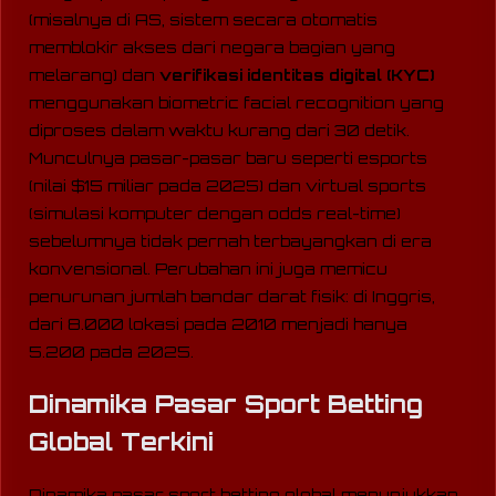
(misalnya di AS, sistem secara otomatis
memblokir akses dari negara bagian yang
melarang) dan
verifikasi identitas digital (KYC)
menggunakan biometric facial recognition yang
diproses dalam waktu kurang dari 30 detik.
Munculnya pasar-pasar baru seperti esports
(nilai $15 miliar pada 2025) dan virtual sports
(simulasi komputer dengan odds real-time)
sebelumnya tidak pernah terbayangkan di era
konvensional. Perubahan ini juga memicu
penurunan jumlah bandar darat fisik: di Inggris,
dari 8.000 lokasi pada 2010 menjadi hanya
5.200 pada 2025.
Dinamika Pasar Sport Betting
Global Terkini
Dinamika pasar sport betting global menunjukkan