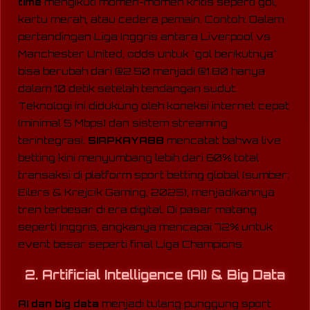
time
mengikuti momen-momen kritis seperti gol,
kartu merah, atau cedera pemain. Contoh: Dalam
pertandingan Liga Inggris antara Liverpool vs
Manchester United, odds untuk "gol berikutnya"
bisa berubah dari @2.50 menjadi @1.80 hanya
dalam 10 detik setelah tendangan sudut.
Teknologi ini didukung oleh koneksi internet cepat
(minimal 5 Mbps) dan sistem streaming
terintegrasi.
SIAPKAYA88
mencatat bahwa live
betting kini menyumbang lebih dari 60% total
transaksi di platform sport betting global (sumber:
Eilers & Krejcik Gaming, 2025), menjadikannya
tren terbesar di era digital. Di pasar matang
seperti Inggris, angkanya mencapai 72% untuk
event besar seperti final Liga Champions.
2. Artificial Intelligence (AI) & Big Data
AI dan big data
menjadi tulang punggung sport