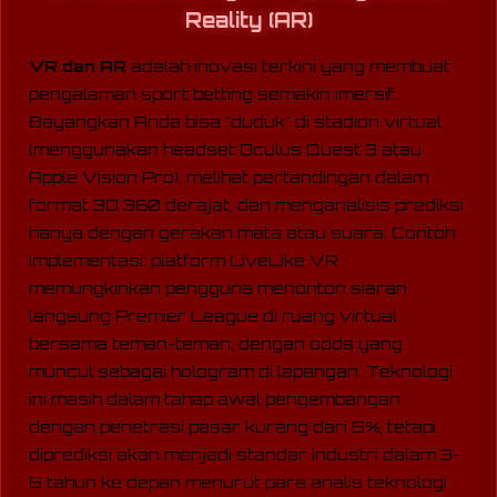
Reality (AR)
VR dan AR
adalah inovasi terkini yang membuat
pengalaman sport betting semakin imersif.
Bayangkan Anda bisa "duduk" di stadion virtual
(menggunakan headset Oculus Quest 3 atau
Apple Vision Pro), melihat pertandingan dalam
format 3D 360 derajat, dan menganalisis prediksi
hanya dengan gerakan mata atau suara. Contoh
implementasi: platform LiveLike VR
memungkinkan pengguna menonton siaran
langsung Premier League di ruang virtual
bersama teman-teman, dengan odds yang
muncul sebagai hologram di lapangan. Teknologi
ini masih dalam tahap awal pengembangan
dengan penetrasi pasar kurang dari 5%, tetapi
diprediksi akan menjadi standar industri dalam 3-
5 tahun ke depan menurut para analis teknologi