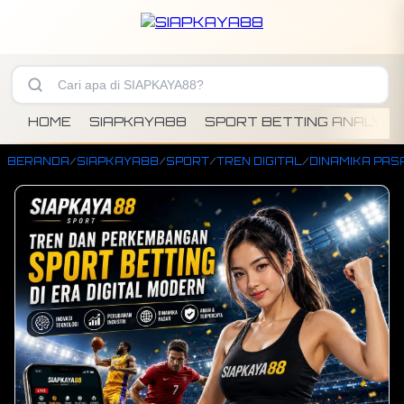
HOME
SIAPKAYA88
SPORT BETTING ANALYSI
BERANDA
/
SIAPKAYA88
/
SPORT
/
TREN DIGITAL
/
DINAMIKA PAS