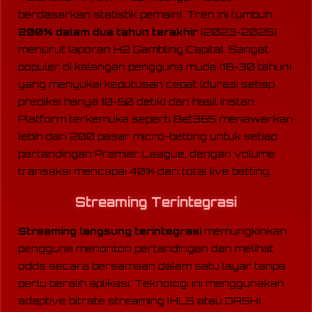
berdasarkan statistik pemain). Tren ini tumbuh
200% dalam dua tahun terakhir
(2023-2025)
menurut laporan H2 Gambling Capital. Sangat
populer di kalangan pengguna muda (18-30 tahun)
yang menyukai keputusan cepat (durasi setiap
prediksi hanya 10-60 detik) dan hasil instan.
Platform terkemuka seperti Bet365 menawarkan
lebih dari 200 pasar micro-betting untuk setiap
pertandingan Premier League, dengan volume
transaksi mencapai 40% dari total live betting.
Streaming Terintegrasi
Streaming langsung terintegrasi
memungkinkan
pengguna menonton pertandingan dan melihat
odds secara bersamaan dalam satu layar tanpa
perlu beralih aplikasi. Teknologi ini menggunakan
adaptive bitrate streaming (HLS atau DASH)