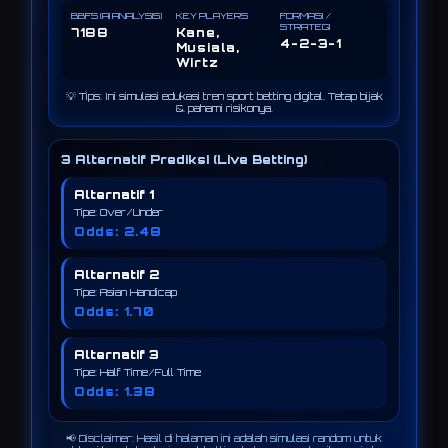
BBFS (AI ANALYSIS)
KEY PLAYERS
FORMASI /
STRATEGI
7188
Kane,
4-2-3-1
Musiala,
Wirtz
💡 Tips: Ini simulasi edukasi tren sport betting digital. Tetap bijak
& pahami risikonya.
3 Alternatif Prediksi (Live Betting)
Alternatif 1
Tipe: Over/Under
Odds: 2.48
Alternatif 2
Tipe: Asian Handicap
Odds: 1.70
Alternatif 3
Tipe: Half Time/Full Time
Odds: 1.38
📢 Disclaimer: Hasil di halaman ini adalah simulasi random untuk