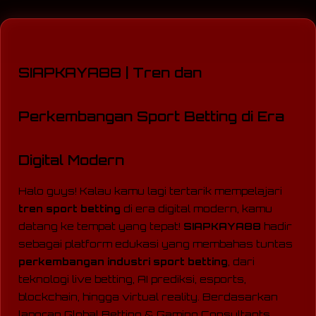
SIAPKAYA88 | Tren dan
Perkembangan Sport Betting di Era
Digital Modern
Halo guys! Kalau kamu lagi tertarik mempelajari
tren sport betting
di era digital modern, kamu
datang ke tempat yang tepat!
SIAPKAYA88
hadir
sebagai platform edukasi yang membahas tuntas
perkembangan industri sport betting
, dari
teknologi live betting, AI prediksi, esports,
blockchain, hingga virtual reality. Berdasarkan
laporan Global Betting & Gaming Consultants