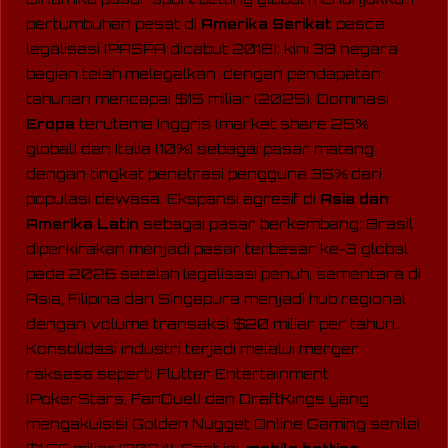
pertumbuhan pesat di
Amerika Serikat
pasca
legalisasi (PASPA dicabut 2018): kini 38 negara
bagian telah melegalkan, dengan pendapatan
tahunan mencapai $15 miliar (2025). Dominasi
Eropa
terutama Inggris (market share 25%
global) dan Italia (10%) sebagai pasar matang
dengan tingkat penetrasi pengguna 35% dari
populasi dewasa. Ekspansi agresif di
Asia dan
Amerika Latin
sebagai pasar berkembang: Brasil
diperkirakan menjadi pasar terbesar ke-3 global
pada 2026 setelah legalisasi penuh, sementara di
Asia, Filipina dan Singapura menjadi hub regional
dengan volume transaksi $20 miliar per tahun.
Konsolidasi industri terjadi melalui merger
raksasa seperti Flutter Entertainment
(PokerStars, FanDuel) dan DraftKings yang
mengakuisisi Golden Nugget Online Gaming senilai