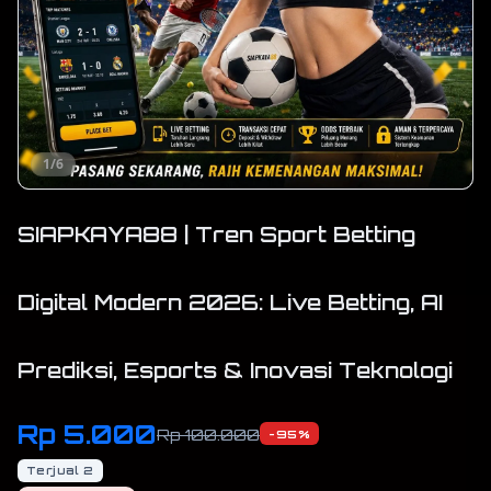
1/6
SIAPKAYA88 | Tren Sport Betting
Digital Modern 2026: Live Betting, AI
Prediksi, Esports & Inovasi Teknologi
Rp 5.000
Rp 100.000
-95%
Terjual 2