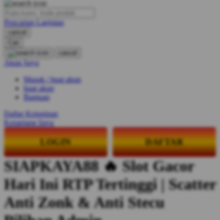
O
Pencarian Lanjutan
Oh Ma Grain
cancel
Okiedog
Cari
cancel
P
Akun Saya
Masuk / buat akun
Peachy
buat akun
Phil & Ted's
Bantuan
Philips Avent
Daftar Keinginan
Keranjang Saya
Pigeon
LOGIN
DAFTAR
Playgro
SIAPKAYA88 🔥 Slot Gacor
Poled Global
Hari Ini RTP Tertinggi | Scatter
Ponycycle
Puma
Anti Zonk & Anti Stecu
Pureats