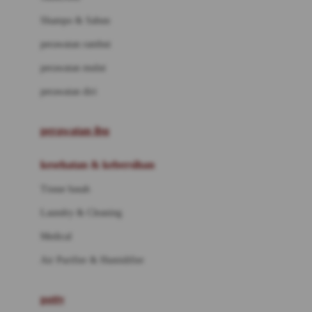
London Taxi
Shampo & Sabun
Love To Dream
perawatan rambut
perawatan mulut
M
perawatan diri
Magformers
Mama's Choice
perawatan ibu
Mamas&Papas
kesehatan & kebersihan
Mamaway
Tissue basah
Maxi Cosi
Laundry & Cleaning
Megabloks
Medical
Micro
Air Purifier & Humidifier
MiDeer
Mimi & Lula
potty
Mini Monkey