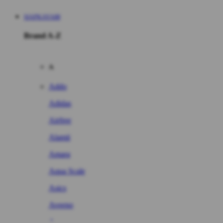
SIAPKAYA88
Brand A-Z
A
Addo
Adidas
Airfree
Alamii
Amara
Aqua Scale
Asics
Aveeno
Awan