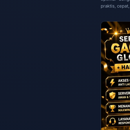
praktis, cepat