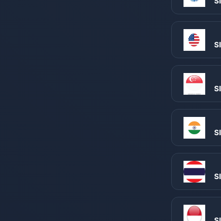
S
S
S
S
S
S