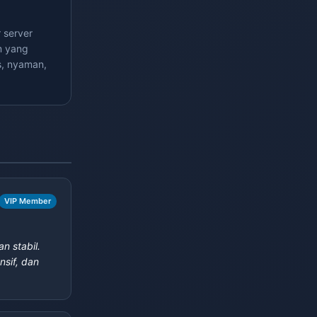
 server
m yang
s, nyaman,
VIP Member
 stabil.
nsif, dan