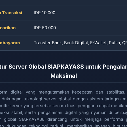
 Transaksi
IDR 10.000
enarikan
IDR 50.000
embayaran
Transfer Bank, Bank Digital, E-Wallet, Pulsa, Q
ktur Server Global SIAPKAYA88 untuk Pengal
Maksimal
form digital yang mengutamakan kecepatan dan stabilitas
dukungan teknologi server global dengan sistem jaringan m
 multi-server yang tersebar secara luas, pengguna dapat menikma
neksi stabil, serta pengalaman digital yang nyaman di berba
r global SIAPKAYA88 dirancang untuk menjaga performa p
an dukungan teknologi terkini, memberikan layanan hibura