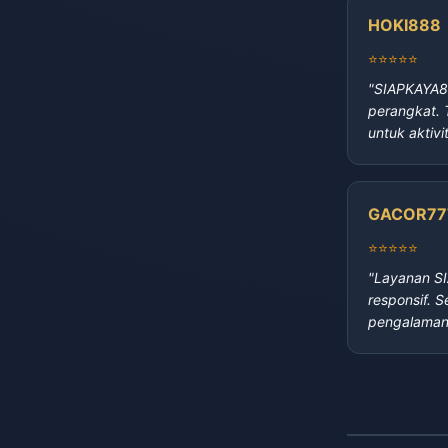
HOKI888
⭐⭐⭐⭐⭐
"SIAPKAYA88
perangkat. 
untuk aktivit
GACOR77
⭐⭐⭐⭐⭐
"Layanan S
responsif. 
pengalaman