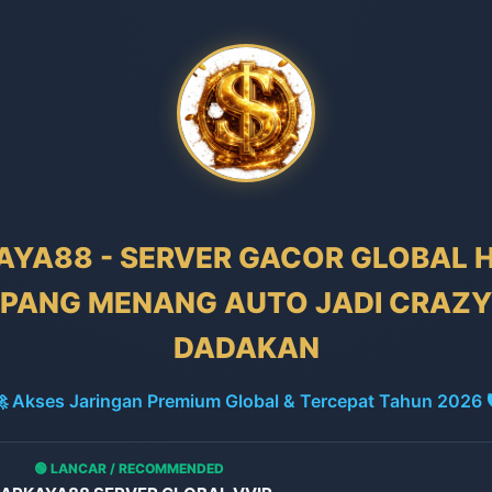
AYA88 - SERVER GACOR GLOBAL HA
PANG MENANG AUTO JADI CRAZY
DADAKAN
 Akses Jaringan Premium Global & Tercepat Tahun 2026 
🟢 LANCAR / RECOMMENDED