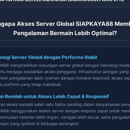
gapa Akses Server Global SIAPKAYA88 Mem
Pengalaman Bermain Lebih Optimal?
nologi Server Global dengan Performa Stabil
A88 menghadirkan dukungan server global dengan teknologi mode
u menjaga kestabilan akses pengguna. Infrastruktur jaringan yang 
kan pengalaman lebih nyaman dengan koneksi responsif, akses cep
a platform yang tetap maksimal.
nsi Rendah untuk Akses Lebih Cepat & Responsif
an akses menjadi salah satu faktor penting dalam kenyamanan pen
YA88 menggunakan sistem server dengan respons cepat untuk me
pemuatan halaman lebih ringan, navigasi lebih lancar, serta pengala
aan yang optimal di berbagai perangkat.