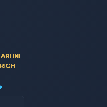
RI INI
RICH
️