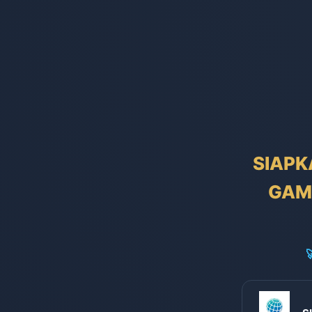
SIAPK
GAM
